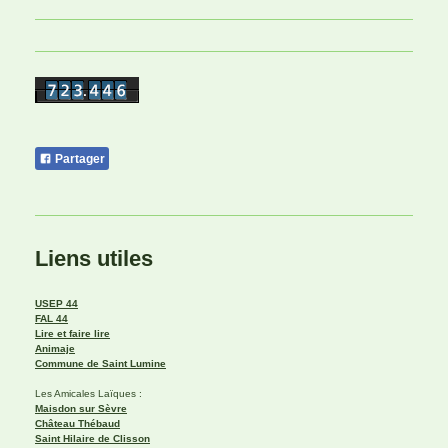
Partager
Liens utiles
USEP 44
FAL 44
Lire et faire lire
Animaje
Commune de Saint Lumine
Les Amicales Laïques :
Maisdon sur Sèvre
Château Thébaud
Saint Hilaire de Clisson