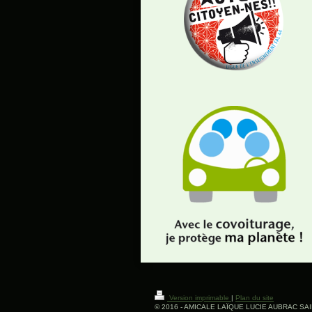
Version imprimable
|
Plan du site
© 2016 - AMICALE LAÏQUE LUCIE AUBRAC SA