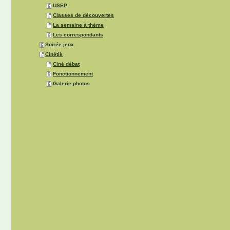
USEP
Classes de découvertes
La semaine à thème
Les correspondants
Soirée jeux
Cinétik
Ciné débat
Fonctionnement
Galerie photos