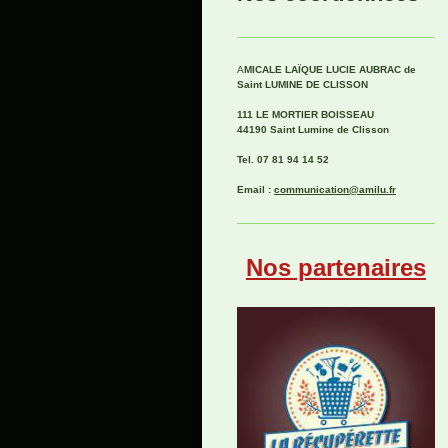
A
MICALE LAÏQUE LUCIE AUBRAC de
Saint
LUMINE DE CLISSON
111 LE MORTIER BOISSEAU
44190 Saint Lumine de Clisson
Tel. 07 81 94 14 52
Email :
communication@amilu.fr
Nos partenaires