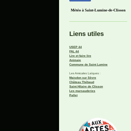
Météo à Saint-Lumine-de-Clisson
Liens utiles
USEP 44
FAL 44
Lire et faire lire
Animaje
Commune de Saint Lumine
Les Amicales Laïques :
Maisdon sur Sèvre
Château Thébaud
Saint Hilaire de Clisson
Les marsauderies
Pallet