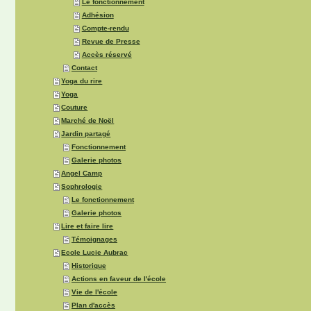
Le fonctionnement
Adhésion
Compte-rendu
Revue de Presse
Accès réservé
Contact
Yoga du rire
Yoga
Couture
Marché de Noël
Jardin partagé
Fonctionnement
Galerie photos
Angel Camp
Sophrologie
Le fonctionnement
Galerie photos
Lire et faire lire
Témoignages
Ecole Lucie Aubrac
Historique
Actions en faveur de l'école
Vie de l'école
Plan d'accès