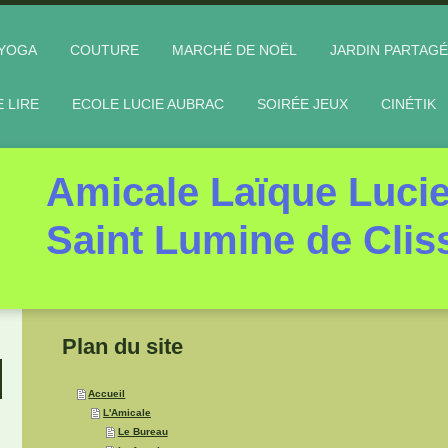
YOGA
COUTURE
MARCHÉ DE NOËL
JARDIN PARTAGÉ
E LIRE
ECOLE LUCIE AUBRAC
SOIRÉE JEUX
CINÉTIK
Amicale Laïque Luci
Saint Lumine de Clis
Plan du site
Accueil
L'Amicale
Le Bureau