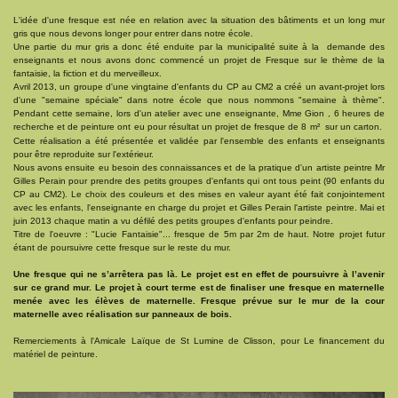
L'idée d'une fresque est née en relation avec la situation des bâtiments et un long mur
gris que nous devons longer pour entrer dans notre école.
Une partie du mur gris a donc été enduite par la municipalité suite à la demande des
enseignants et nous avons donc commencé un projet de Fresque sur le thème de la
fantaisie, la fiction et du merveilleux.
Avril 2013, un groupe d'une vingtaine d'enfants du CP au CM2 a créé un avant-projet lors
d'une "semaine spéciale" dans notre école que nous nommons "semaine à thème".
Pendant cette semaine, lors d'un atelier avec une enseignante, Mme Gion , 6 heures de
recherche et de peinture ont eu pour résultat un projet de fresque de 8 m
²
sur un carton.
Cette réalisation a été présentée et validée par l'ensemble des enfants et enseignants
pour être reproduite sur l'extérieur.
Nous avons ensuite eu besoin des connaissances et de la pratique d'un artiste peintre Mr
Gilles Perain pour prendre des petits groupes d'enfants qui ont tous peint (90 enfants du
CP au CM2). Le choix des couleurs et des mises en valeur ayant été fait conjointement
avec les enfants, l'enseignante en charge du projet et Gilles Perain l'artiste peintre. Mai et
juin 2013 chaque matin a vu défilé des petits groupes d'enfants pour peindre.
Titre de l'oeuvre : "Lucie Fantaisie"... fresque de 5m par 2m de haut. Notre projet futur
étant de poursuivre cette fresque sur le reste du mur.
Une fresque qui ne s’arrêtera pas là. Le projet est en effet de poursuivre à l’avenir
sur ce grand mur. Le projet à court terme est de finaliser une fresque en maternelle
menée avec les élèves de maternelle. Fresque prévue sur le mur de la cour
maternelle avec réalisation sur panneaux de bois.
Remerciements à l'Amicale Laïque de St Lumine de Clisson, pour Le financement du
matériel de peinture.