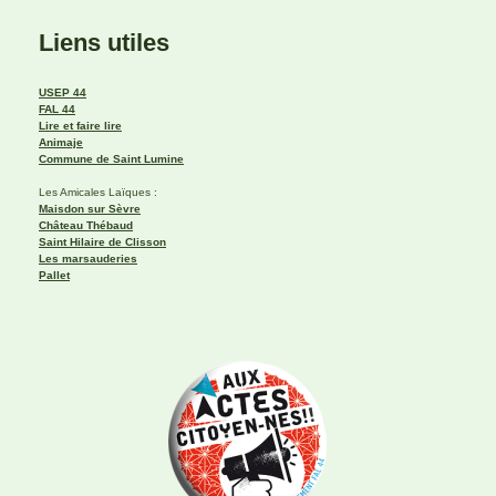
Liens utiles
USEP 44
FAL 44
Lire et faire lire
Animaje
Commune de Saint Lumine
Les Amicales Laïques :
Maisdon sur Sèvre
Château Thébaud
Saint Hilaire de Clisson
Les marsauderies
Pallet